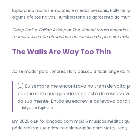
Explorando muitas emoções e medos pessoais, Holly lanço
alguns efeitos na voz, Humberstone se apresenta ao m
‘Deep End
’ e
‘Falling Asleep at The Wheel
” foram lançadas 
maneira, isso não atrapalhou no sucesso do primeiro traba
The Walls Are Way Too Thin
Ao se mudar para Londres, Holly passou a ficar longe da 
[…] Eu sempre me encontrava no trem de volta pa
porque sinto que quando você está de ressaca 
da sua mente. Então eu escrevi e as levava para o
– Holly para Euphoria
Em 2021, o EP foi lançado com mais 6 músicas inéditas 
pôde realizar sua primeira colaboração com Matty Healy, 