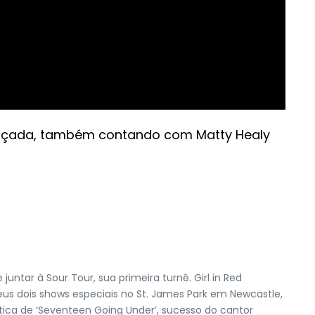
lançada, também contando com Matty Healy
ntar à Sour Tour, sua primeira turnê. Girl in Red
s dois shows especiais no St. James Park em Newcastle,
tica de ‘Seventeen Going Under’, sucesso do cantor