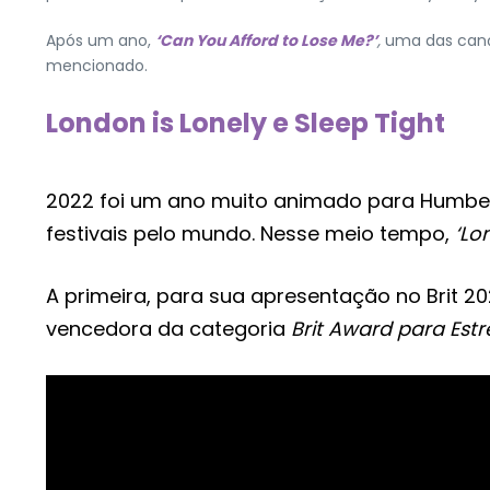
Após um ano,
‘Can You Afford to Lose Me?’
,
uma das cançõ
mencionado.
London is Lonely e Sleep Tight
2022 foi um ano muito animado para Humber
festivais pelo mundo. Nesse meio tempo,
‘Lo
A primeira, para sua apresentação no Brit 2
vencedora da categoria
Brit Award para Est