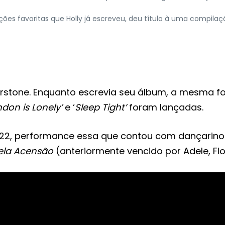
es favoritas que Holly já escreveu, deu título à uma compilação
stone. Enquanto escrevia seu álbum, a mesma fo
ndon is Lonely’
e ‘
Sleep Tight’
foram lançadas.
022, performance essa que contou com dançarinos
rela Acensão
(anteriormente vencido por Adele, F