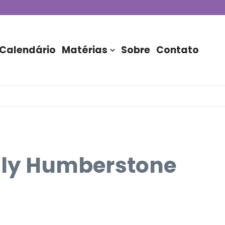
de DJs apresentada por TIM
stória do Nubank Parque
rasil!
Calendário
Matérias
Sobre
Contato
olly Humberstone