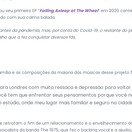
u seu primeiro EP “
Falling Asleep at The Wheel
” em 2020 conten
undo com sua calma balada.
antes da pandemia, mas, por conta do Covid-19, o restante do p
lho que a fez conquistar diversos fãs.
família e as composições da maioria das músicas desse projeto 
ra Londres com muita ressaca e depressão para voltar. E
você tem que enfrentar seus pensamentos porque você n
 estúdio, onde meu lugar mais familiar e seguro na cidad
que retratam o fim de um relacionamento e o envelhecimento d
vocalista da banda The 1975, que fez o backing vocal e a ajudou