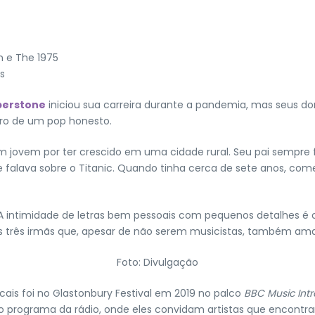
n e The 1975
s
berstone
iniciou sua carreira durante a pandemia, mas seus d
uro de um pop honesto.
 jovem por ter crescido em uma cidade rural. Seu pai sempre 
 falava sobre o Titanic. Quando tinha cerca de sete anos, começ
 A intimidade de letras bem pessoais com pequenos detalhes é 
 três irmãs que, apesar de não serem musicistas, também amam
Foto: Divulgação
cais foi no Glastonbury Festival em 2019 no palco
BBC Music Int
do programa da rádio, onde eles convidam artistas que encont