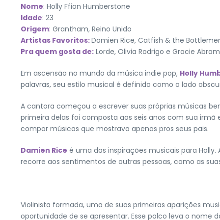
Nome
: Holly Ffion Humberstone
Idade
: 23
Origem
: Grantham, Reino Unido
Artistas Favoritos:
Damien Rice, Catfish & the Bottleme
Pra quem gosta de:
Lorde, Olivia Rodrigo e Gracie Abram
Em ascensão no mundo da música indie pop,
Holly Hum
palavras, seu estilo musical é definido como o lado obsc
A cantora começou a escrever suas próprias músicas bem
primeira delas foi composta aos seis anos com sua irmã e
compor músicas que mostrava apenas pros seus pais.
Damien Rice
é uma das inspirações musicais para Holly.
recorre aos sentimentos de outras pessoas, como as suas
Violinista formada, uma de suas primeiras aparições musi
oportunidade de se apresentar. Esse palco leva o nome 