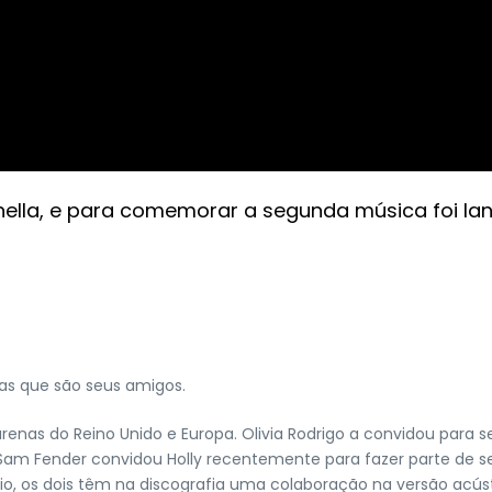
achella, e para comemorar a segunda música foi 
stas que são seus amigos.
as do Reino Unido e Europa. Olivia Rodrigo a convidou para se ju
m Fender convidou Holly recentemente para fazer parte de seu
dio, os dois têm na discografia uma colaboração na versão acús