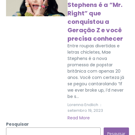
Stephens é a “Mr.
Right” que
conquistou a
Geração Z e você
precisa conhecer
Entre roupas divertidas e
letras chicletes, Mae
Stephens é a nova
promessa de popstar
britânica com apenas 20
anos. Você com certeza já
se pegou cantarolando “If
we ever broke up, i’d never
be s...
Lorenna Endlich
setembro 19, 2023
Read More
Pesquisar
Pesquisar