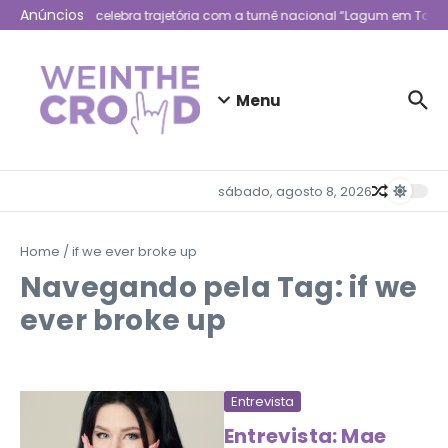
Ir para o conteúdo
Anúncios
Lagum celebra trajetória com a turnê nacional “Lagum em Todo 
Menu
sábado, agosto 8, 2026
Home
/
if we ever broke up
Navegando pela Tag: if we
ever broke up
Entrevista
Entrevista: Mae