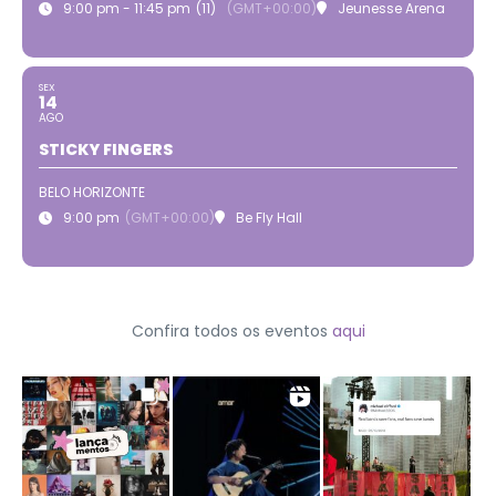
9:00 pm - 11:45 pm
(11)
(GMT+00:00)
Jeunesse Arena
SEX
14
AGO
STICKY FINGERS
BELO HORIZONTE
9:00 pm
(GMT+00:00)
Be Fly Hall
Confira todos os eventos
aqui