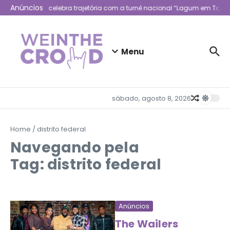
Ir para o conteúdo
Anúncios
Lagum celebra trajetória com a turnê nacional “Lagum em Todo 
Menu
sábado, agosto 8, 2026
Home
/
distrito federal
Navegando pela
Tag: distrito federal
Anúncios
The Wailers