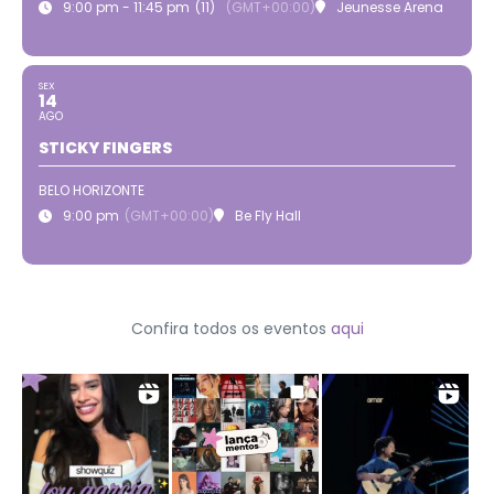
9:00 pm - 11:45 pm
(11)
(GMT+00:00)
Jeunesse Arena
SEX
14
AGO
STICKY FINGERS
BELO HORIZONTE
9:00 pm
(GMT+00:00)
Be Fly Hall
Confira todos os eventos
aqui