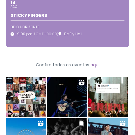
14
AGO
STICKY FINGERS
BELO HORIZONTE
9:00 pm
(GMT+00:00)
Be Fly Hall
Confira todos os eventos
aqui