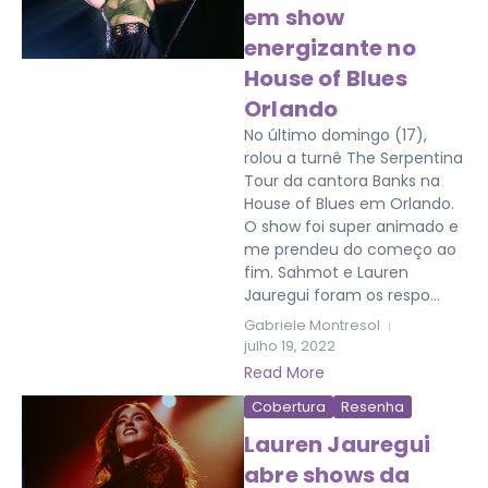
em show
energizante no
House of Blues
Orlando
No último domingo (17),
rolou a turnê The Serpentina
Tour da cantora Banks na
House of Blues em Orlando.
O show foi super animado e
me prendeu do começo ao
fim. Sahmot e Lauren
Jauregui foram os respo...
Gabriele Montresol
julho 19, 2022
Read More
Cobertura
Resenha
Lauren Jauregui
abre shows da