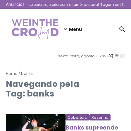
Ir para o conteúdo
Anúncios
Lagum celebra trajetória com a turnê nacional “Lagum em Todo
Menu
sexta-feira, agosto 7, 2026
Home
/
banks
Navegando pela
Tag: banks
Cobertura
Resenha
Banks supreende