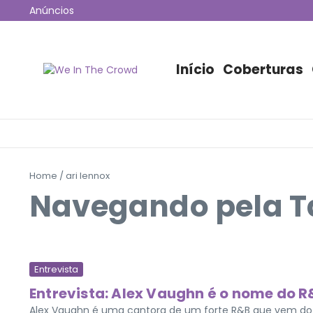
Ir para o conteúdo
Anúncios
12ª edição do Coala Festival anuncia programação 
Jão esgota 53 mil ingressos e fará maior show da hi
Disney+ irá transmitir o Lollapalooza Chicago para o B
Início
Coberturas
Home
/
ari lennox
Navegando pela Ta
Entrevista
Entrevista: Alex Vaughn é o nome do 
Alex Vaughn é uma cantora de um forte R&B que vem do Co