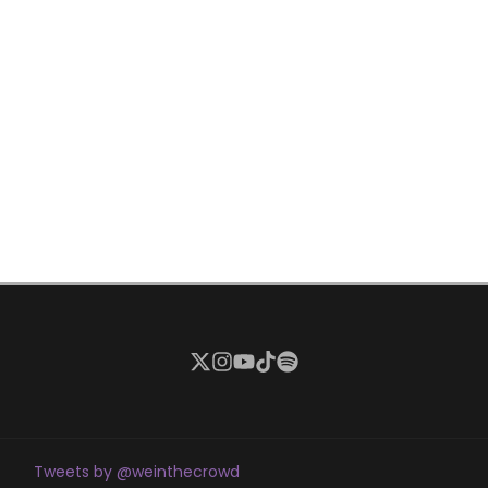
Tweets by @weinthecrowd