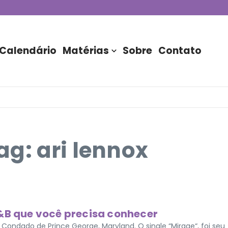
de DJs apresentada por TIM
stória do Nubank Parque
rasil!
Calendário
Matérias
Sobre
Contato
g: ari lennox
R&B que você precisa conhecer
ndado de Prince George, Maryland. O single “Mirage“, foi seu