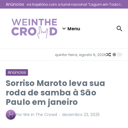
Ir para o conteúdo
Anúncios
Lagum celebra trajetória com a turnê nacional “Lagum em Todo Lugar
Menu
quinta-feira, agosto 6, 2026
Anúncios
Sorriso Maroto leva sua
roda de samba à São
Paulo em janeiro
Por
We In The Crowd
dezembro 23, 2025