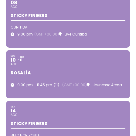
08
AGO
STICKY FINGERS
CURITIBA
9:00 pm
(GMT+00:00)
Live Curitiba
SEG
TER
10
11
AGO
ROSALÍA
9:00 pm - 11:45 pm
(11)
(GMT+00:00)
Jeunesse Arena
SEX
14
AGO
STICKY FINGERS
BELO HORIZONTE