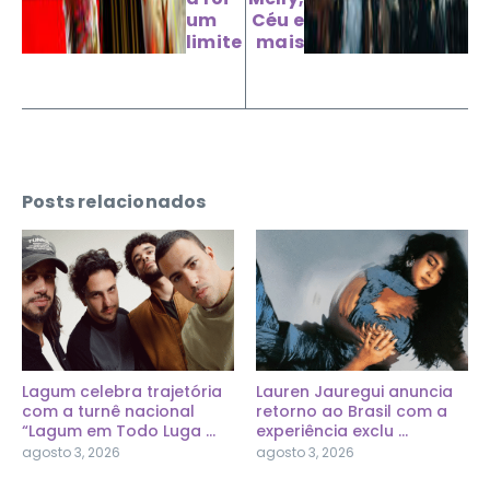
um
Céu e
limite
mais
Posts relacionados
Lagum celebra trajetória
Lauren Jauregui anuncia
com a turnê nacional
retorno ao Brasil com a
“Lagum em Todo Luga ...
experiência exclu ...
agosto 3, 2026
agosto 3, 2026