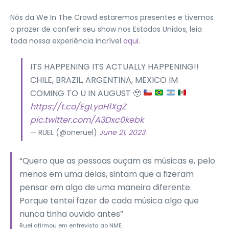
Nós da We In The Crowd estaremos presentes e tivemos
o prazer de conferir seu show nos Estados Unidos, leia
toda nossa experiência incrível
aqui
.
ITS HAPPENING ITS ACTUALLY HAPPENING!!
CHILE, BRAZIL, ARGENTINA, MEXICO IM
COMING TO U IN AUGUST
🥹
https://t.co/EgLyoH1XgZ
pic.twitter.com/A3Dxc0kebk
— RUEL (@oneruel)
June 21, 2023
“Quero que as pessoas ouçam as músicas e, pelo
menos em uma delas, sintam que a fizeram
pensar em algo de uma maneira diferente.
Porque tentei fazer de cada música algo que
nunca tinha ouvido antes”
Ruel afirmou em entrevista ao NME.