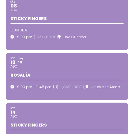
SÁB
08
AGO
STICKY FINGERS
CURITIBA
9:00 pm
(GMT+00:00)
Live Curitiba
SEG
TER
10
11
AGO
ROSALÍA
9:00 pm - 11:45 pm
(11)
(GMT+00:00)
Jeunesse Arena
SEX
14
AGO
STICKY FINGERS