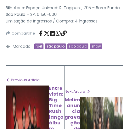
Bilheteria: Espaço Unimed: R. Tagipuru, 795 – Barra Funda,
São Paulo – SP, 01156-000
Limitação de Ingressos / Compra: 4 ingressos
Compartilhe
Marcado:
ruel
são paulo
sao paulo
show
Previous Article
Entre
Next Article
vista:
Big
Melim
Time
anun
Rush
cia
lança
grava
álbu
ção
m
de