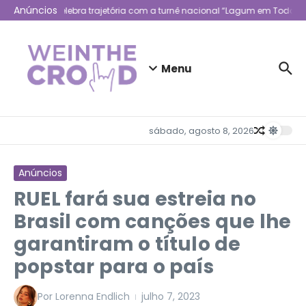
Ir para o conteúdo
Anúncios
Lagum celebra trajetória com a turnê nacional “Lagum em Todo Lug
Menu
sábado, agosto 8, 2026
Anúncios
RUEL fará sua estreia no
Brasil com canções que lhe
garantiram o título de
popstar para o país
Por
Lorenna Endlich
julho 7, 2023