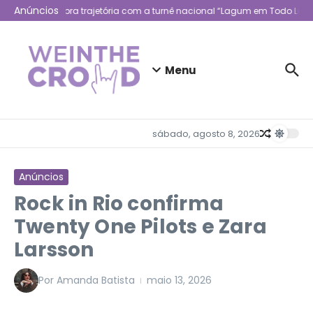
Ir para o conteúdo
Anúncios
Lagum celebra trajetória com a turnê nacional “Lagum em Todo Lugar”
Menu
sábado, agosto 8, 2026
Anúncios
Rock in Rio confirma
Twenty One Pilots e Zara
Larsson
Por
Amanda Batista
maio 13, 2026