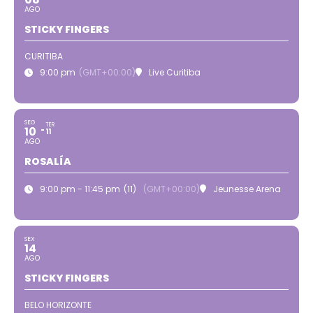
AGO
STICKY FINGERS
CURITIBA
9:00 pm
(GMT+00:00)
Live Curitiba
SEG
TER
10
11
AGO
ROSALÍA
9:00 pm - 11:45 pm
(11)
(GMT+00:00)
Jeunesse Arena
SEX
14
AGO
STICKY FINGERS
BELO HORIZONTE