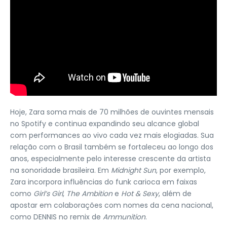
Hoje, Zara soma mais de 70 milhões de ouvintes mensais
no Spotify e continua expandindo seu alcance global
com performances ao vivo cada vez mais elogiadas. Sua
relação com o Brasil também se fortaleceu ao longo dos
anos, especialmente pelo interesse crescente da artista
na sonoridade brasileira. Em
Midnight Sun
, por exemplo,
Zara incorpora influências do funk carioca em faixas
como
Girl’s Girl
,
The Ambition
e
Hot & Sexy
, além de
apostar em colaborações com nomes da cena nacional,
como DENNIS no remix de
Ammunition
.