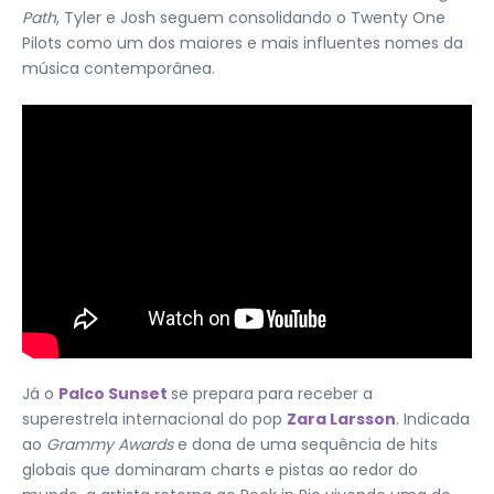
Path
, Tyler e Josh seguem consolidando o Twenty One
Pilots como um dos maiores e mais influentes nomes da
música contemporânea.
Já o
Palco Sunset
se prepara para receber a
superestrela internacional do pop
Zara Larsson
. Indicada
ao
Grammy Awards
e dona de uma sequência de hits
globais que dominaram charts e pistas ao redor do