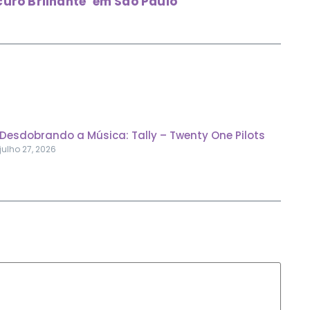
curo Brilhante’ em São Paulo
Desdobrando a Música: Tally – Twenty One Pilots
julho 27, 2026