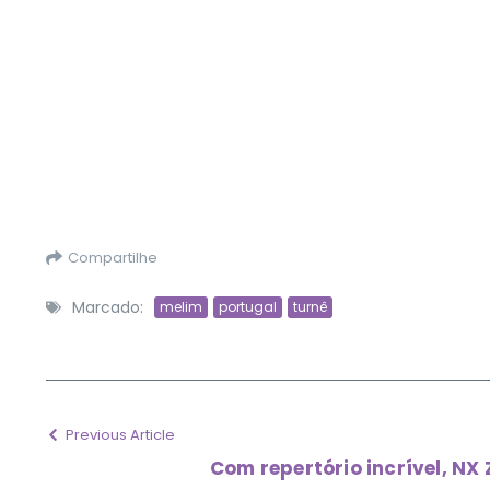
Compartilhe
Marcado:
melim
portugal
turnê
Previous Article
Com repertório incrível, NX