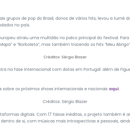
ais grupos de pop do Brasil, donos de vários hits, levou a turnê
ndados no país.
opeu atraiu uma multidão no palco principal do festival. Para 
a” e “Borboleta”, mas também trazendo os hits “Meu Abrigo”, “G
Créditos: Sérgio Blazer
entra na fase internacional com datas em Portugal: além de Figue
sobre os próximos shows internacionais e nacionais
aqui
.
Créditos: Sérgio Blazer
taformas digitais. Com 17 faixas inéditas, o projeto também 
a dentro de si, com músicas mais introspectivas e pessoais, a