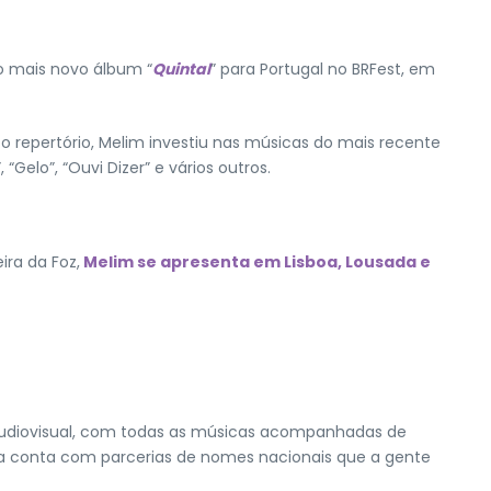
 do mais novo álbum “
Quintal
” para Portugal no BRFest, em
o repertório, Melim investiu nas músicas do mais recente
elo”, “Ouvi Dizer” e vários outros.
ira da Foz,
Melim se apresenta em Lisboa, Lousada e
é audiovisual, com todas as músicas acompanhadas de
inda conta com parcerias de nomes nacionais que a gente