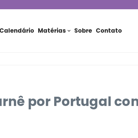
de DJs apresentada por TIM
stória do Nubank Parque
rasil!
Calendário
Matérias
Sobre
Contato
turnê por Portugal c