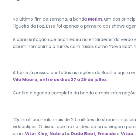
No último fim de semana, a banda
Melim
, um dos princip
Figueira da Foz. Esse foi apenas o primeiro dos shows age
A apresentação que aconteceu no entardecer do verão eur
álbum homônimo à turnê, com faixas como “Nova Bad”, “Map
A turnê já passou por todas as regiões do Brasil e agora 
Vila Moura, entre os dias 27 a 29 de julho.
Confira a agenda completa da banda e mais informações 
“Quintal” acumula mais de 20 milhões de streams nas pla
videoclipes. O disco, que traz a ideia de uma viagem par
ama:
Vitor Kley
,
Natiruts
,
Duda Beat
,
Emicida
e
Vitão
.