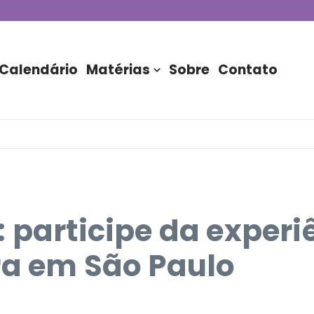
de DJs apresentada por TIM
stória do Nubank Parque
rasil!
Calendário
Matérias
Sobre
Contato
 participe da experi
ra em São Paulo