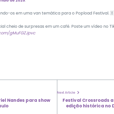
 maio de 2025
.
ando-os em uma van temática para o Popload Festival. 
cial cheio de surpresas em um café. Poste um vídeo no T
r.com/gMuFGZJpvc
Next Article
riel Nandes para show
Festival Crossroads a
aulo
edição histórica no