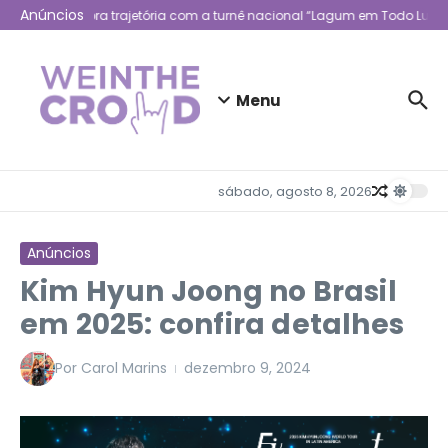
Ir para o conteúdo
Anúncios
Lagum celebra trajetória com a turnê nacional “Lagum em Todo Lugar
Menu
sábado, agosto 8, 2026
Anúncios
Kim Hyun Joong no Brasil
em 2025: confira detalhes
Por
Carol Marins
dezembro 9, 2024