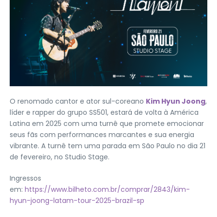
O renomado cantor e ator sul-coreano
Kim Hyun Joong
,
líder e rapper do grupo SS501, estará de volta à América
Latina em 2025 com uma turnê que promete emocionar
seus fãs com performances marcantes e sua energia
vibrante. A turnê tem uma parada em São Paulo no dia 21
de fevereiro, no Studio Stage.
Ingressos
em:
https://www.bilheto.com.br/comprar/2843/kim-
hyun-joong-latam-tour-2025-brazil-sp