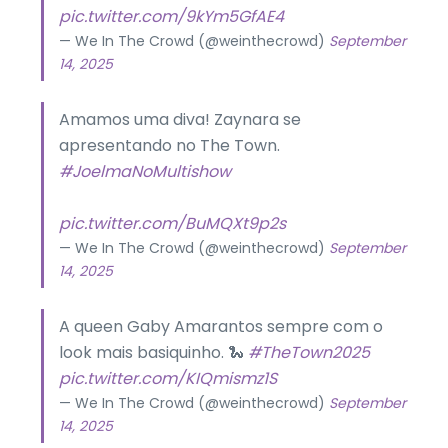
pic.twitter.com/9kYm5GfAE4
— We In The Crowd (@weinthecrowd)
September
14, 2025
Amamos uma diva! Zaynara se
apresentando no The Town.
#JoelmaNoMultishow
pic.twitter.com/BuMQXt9p2s
— We In The Crowd (@weinthecrowd)
September
14, 2025
A queen Gaby Amarantos sempre com o
look mais basiquinho. 🐍
#TheTown2025
pic.twitter.com/KIQmismz1S
— We In The Crowd (@weinthecrowd)
September
14, 2025