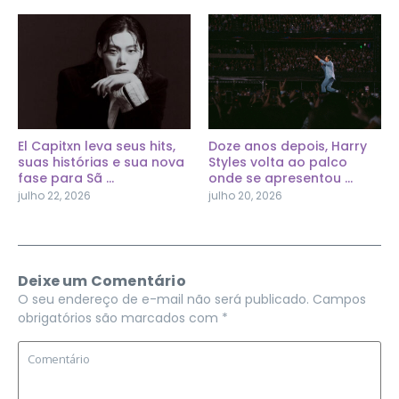
El Capitxn leva seus hits,
Doze anos depois, Harry
suas histórias e sua nova
Styles volta ao palco
fase para Sã ...
onde se apresentou ...
julho 22, 2026
julho 20, 2026
Deixe um Comentário
O seu endereço de e-mail não será publicado.
Campos
obrigatórios são marcados com
*