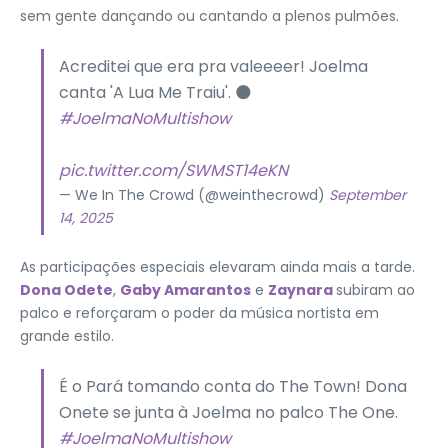
sem gente dançando ou cantando a plenos pulmões.
Acreditei que era pra valeeeer! Joelma
canta 'A Lua Me Traiu'. 🌑
#JoelmaNoMultishow
pic.twitter.com/SWMST14eKN
— We In The Crowd (@weinthecrowd)
September
14, 2025
As participações especiais elevaram ainda mais a tarde.
Dona Odete
,
Gaby Amarantos
e
Zaynara
subiram ao
palco e reforçaram o poder da música nortista em
grande estilo.
É o Pará tomando conta do The Town! Dona
Onete se junta à Joelma no palco The One.
#JoelmaNoMultishow