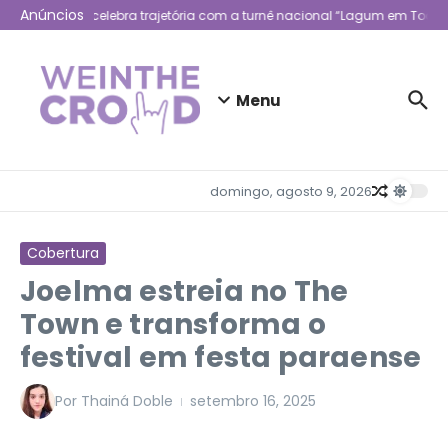
Ir para o conteúdo
Anúncios
Lagum celebra trajetória com a turnê nacional “Lagum em Todo L
Menu
domingo, agosto 9, 2026
Cobertura
Joelma estreia no The
Town e transforma o
festival em festa paraense
Por
Thainá Doble
setembro 16, 2025