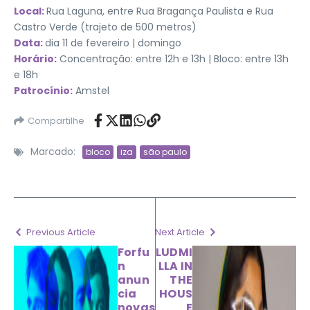
Local:
Rua Laguna, entre Rua Bragança Paulista e Rua
Castro Verde (trajeto de 500 metros)
Data:
dia 11 de fevereiro | domingo
Horário:
Concentração: entre 12h e 13h | Bloco: entre 13h
e 18h
Patrocínio:
Amstel
Compartilhe
Marcado:
bloco
iza
são paulo
Previous Article
Next Article
Forfu
LUDMI
n
LLA IN
anun
THE
cia
HOUS
novas
E