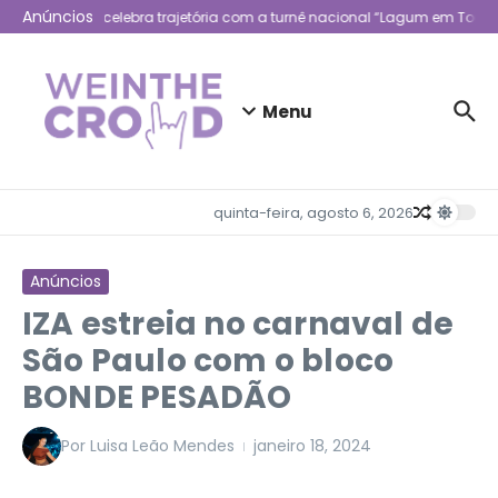
Ir para o conteúdo
Anúncios
Lagum celebra trajetória com a turnê nacional “Lagum em Todo L
Menu
quinta-feira, agosto 6, 2026
Anúncios
IZA estreia no carnaval de
São Paulo com o bloco
BONDE PESADÃO
Por
Luisa Leão Mendes
janeiro 18, 2024