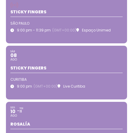
STICKY FINGERS
SÃO PAULO
9:00 pm - 11:39 pm
(GMT+00:00)
Espaço Unimed
SÁB
08
AGO
STICKY FINGERS
CURITIBA
9:00 pm
(GMT+00:00)
Live Curitiba
SEG
TER
10
11
AGO
ROSALÍA