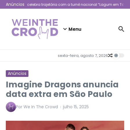
Ir para o conteúdo
Anúncios
Lagum celebra trajetória com a turnê nacional “Lagum em Todo 
Menu
sexta-feira, agosto 7, 2026
Anúncios
Imagine Dragons anuncia
data extra em São Paulo
Por
We In The Crowd
julho 15, 2025