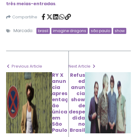
três meias-entradas
.
Compartilhe
Marcado:
brasil
imagine dragons
são paulo
show
Previous Article
Next Article
RY X
Refus
anun
ed
cia
anun
apres
cia
entaç
show
ão
de
única
despe
em
dida
São
no
Paulo
Brasil