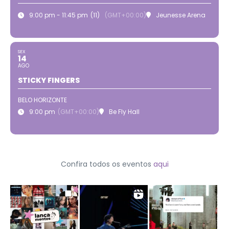
9:00 pm - 11:45 pm
(11)
(GMT+00:00)
Jeunesse Arena
SEX
14
AGO
STICKY FINGERS
BELO HORIZONTE
9:00 pm
(GMT+00:00)
Be Fly Hall
Confira todos os eventos
aqui