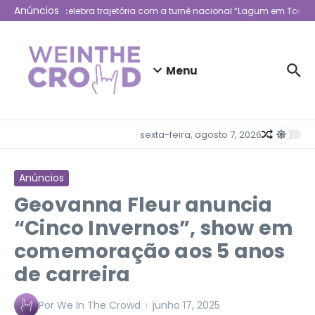
Ir para o conteúdo
Anúncios
Lagum celebra trajetória com a turnê nacional “Lagum em Todo L
Menu
sexta-feira, agosto 7, 2026
Anúncios
Geovanna Fleur anuncia
“Cinco Invernos”, show em
comemoração aos 5 anos
de carreira
Por
We In The Crowd
junho 17, 2025