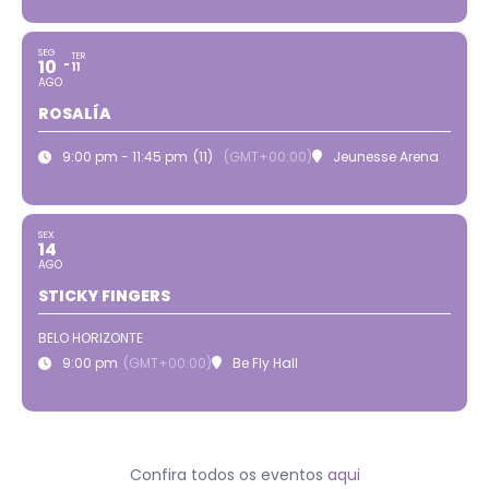
SEG
TER
10
11
AGO
ROSALÍA
9:00 pm - 11:45 pm
(11)
(GMT+00:00)
Jeunesse Arena
SEX
14
AGO
STICKY FINGERS
BELO HORIZONTE
9:00 pm
(GMT+00:00)
Be Fly Hall
Confira todos os eventos
aqui