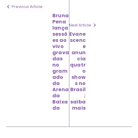
Previous Article
Bruna
Pena
Next Article
lança
sessõ
Evane
es ao
scenc
vivo
e
grava
anun
das
cia
no
quatr
gram
o
ado
show
da
s no
Arena
Brasil
da
;
Baixa
saiba
da
mais