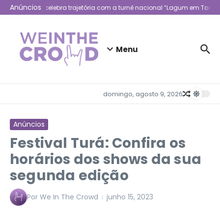
Ir para o conteúdo
Anúncios
Lagum celebra trajetória com a turnê nacional “Lagum em Todo L
Menu
domingo, agosto 9, 2026
Anúncios
Festival Turá: Confira os
horários dos shows da sua
segunda edição
Por
We In The Crowd
junho 15, 2023