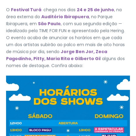
O
Festival
Turá
chega nos dias
24 e 25 de junho
, na
área externa do
Auditório Ibirapuera
, no Parque
Ibirapuera, em
São Paulo
, com sua segunda edição —
idealizado pela TIME FOR FUN e apresentado pela Hering.
O evento acaba de anunciar os horários em que cada
um dos artistas subirão ao palco em mais de oito horas
de música por dia, sendo
Jorge Ben Jor, Zeca
Pagodinho, Pitty, Maria Rita e Gilberto Gi
l alguns dos
nomes de destaque. Confira abaixo: