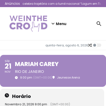
Ir para o conteúdo
Anúncios
Lagum celebra trajetória com a turnê nacional “Lagum em Todo 
Menu
quinta-feira, agosto 6, 2026
SÁB
MARIAH CAREY
21
RIO DE JANEIRO
NOV
9:00 pm
(GMT+00:00)
Jeunesse Arena
Horário
Novembro 21, 2026 9:00 pm
(GMT+00:00)