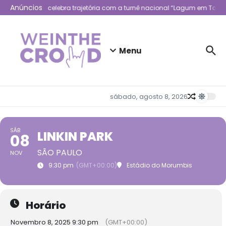
Ir para o conteúdo
Anúncios
Lagum celebra trajetória com a turnê nacional “Lagum em Todo 
Menu
sábado, agosto 8, 2026
SÁB
LINKIN PARK
08
SÃO PAULO
NOV
9:30 pm
(GMT+00:00)
Estádio do Morumbis
Horário
Novembro 8, 2025 9:30 pm
(GMT+00:00)