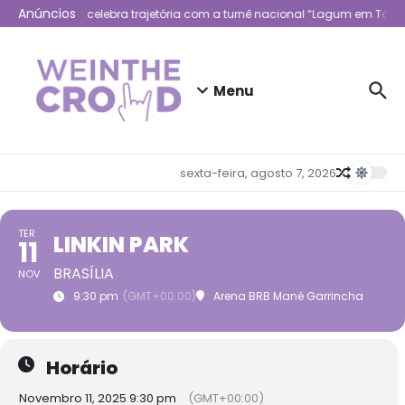
Ir para o conteúdo
Anúncios
Lagum celebra trajetória com a turnê nacional “Lagum em Todo
Menu
sexta-feira, agosto 7, 2026
TER
LINKIN PARK
11
BRASÍLIA
NOV
9:30 pm
(GMT+00:00)
Arena BRB Mané Garrincha
Horário
Novembro 11, 2025 9:30 pm
(GMT+00:00)