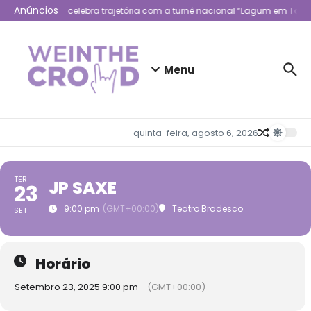
Ir para o conteúdo
Anúncios
Lagum celebra trajetória com a turnê nacional “Lagum em Todo
Menu
quinta-feira, agosto 6, 2026
TER
JP SAXE
23
9:00 pm
(GMT+00:00)
Teatro Bradesco
SET
Horário
Setembro 23, 2025 9:00 pm
(GMT+00:00)