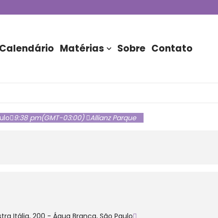
de DJs apresentada por TIM
stória do Nubank Parque
rasil!
Calendário
Matérias
Sobre
Contato
ulo
9:38 pm
(GMT-03:00)
Allianz Parque
tra Itália, 200 - Água Branca, São Paulo