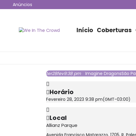
Ir para o conteúdo
Anúncios
12ª edição do Coala Festival anuncia programação 
Jão esgota 53 mil ingressos e fará maior show da hi
Disney+ irá transmitir o Lollapalooza Chicago para o B
Início
Coberturas
ter
28
fev
9:38 pm
Imagine Dragons
São Pa
Horário
Fevereiro 28, 2023 9:38 pm
(GMT-03:00)
Local
Allianz Parque
Avenida Francisco Matarazzo, 1705, R. Pales