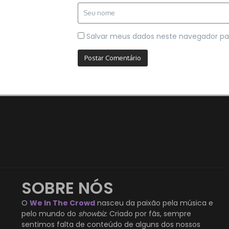
Salvar meus dados neste navegador pa
SOBRE NÓS
O
We In The Crowd
nasceu da paixão pela música e
pelo mundo do
showbiz
. Criado por fãs, sempre
sentimos falta de conteúdo de alguns dos nossos