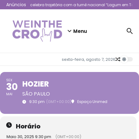
Ir para o conteúdo
Anúncios
Lagum celebra trajetória com a turnê nacional “Lagum em Todo
Menu
sexta-feira, agosto 7, 2026
SEX
HOZIER
30
SÃO PAULO
MAI
9:30 pm
(GMT+00:00)
Espaço Unimed
Horário
Maio 30, 2025 9:30 pm
(GMT+00:00)