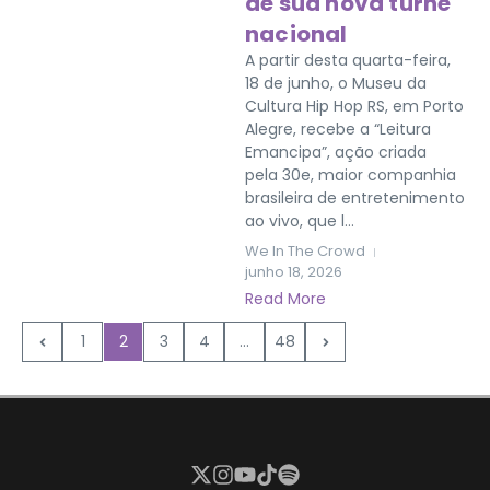
de sua nova turnê
nacional
A partir desta quarta-feira,
18 de junho, o Museu da
Cultura Hip Hop RS, em Porto
Alegre, recebe a “Leitura
Emancipa”, ação criada
pela 30e, maior companhia
brasileira de entretenimento
ao vivo, que l...
We In The Crowd
junho 18, 2026
Read More
1
2
3
4
...
48