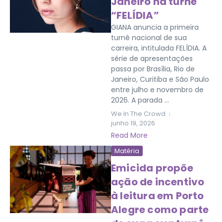
Janeiro na turnê
“FELÍDIA”
GIANA anuncia a primeira
turnê nacional de sua
carreira, intitulada FELÍDIA. A
série de apresentações
passa por Brasília, Rio de
Janeiro, Curitiba e São Paulo
entre julho e novembro de
2026. A parada ...
We In The Crowd
junho 19, 2026
Read More
Matéria
Emicida propõe
ação de incentivo
à leitura em Porto
Alegre como parte