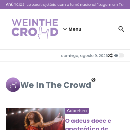
Ir para o conteúdo
Anúncios
Lagum celebra trajetória com a turnê nacional “Lagum em Todo L
Menu
domingo, agosto 9, 2026
We In The Crowd
Cobertura
O adeus doce e
apoteótico de