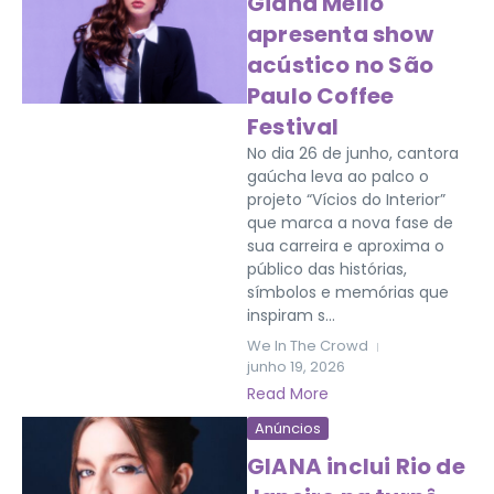
Giana Mello
apresenta show
acústico no São
Paulo Coffee
Festival
No dia 26 de junho, cantora
gaúcha leva ao palco o
projeto “Vícios do Interior”
que marca a nova fase de
sua carreira e aproxima o
público das histórias,
símbolos e memórias que
inspiram s...
We In The Crowd
junho 19, 2026
Read More
Anúncios
GIANA inclui Rio de