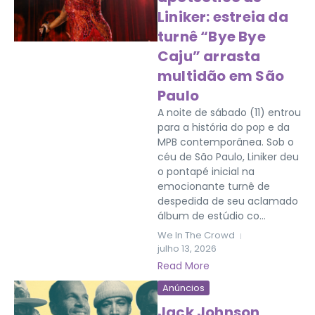
Liniker: estreia da
turnê “Bye Bye
Caju” arrasta
multidão em São
Paulo
A noite de sábado (11) entrou
para a história do pop e da
MPB contemporânea. Sob o
céu de São Paulo, Liniker deu
o pontapé inicial na
emocionante turnê de
despedida de seu aclamado
álbum de estúdio co...
We In The Crowd
julho 13, 2026
Read More
Anúncios
Jack Johnson