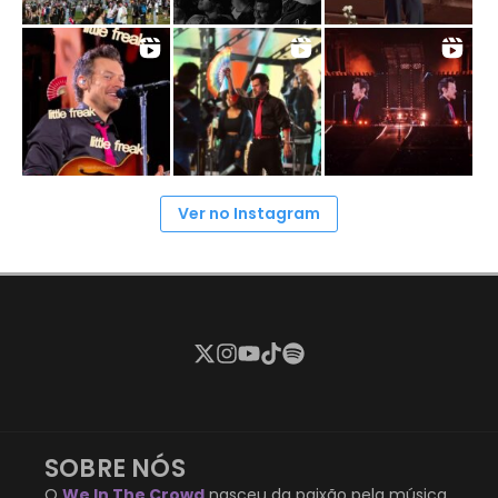
Ver no Instagram
SOBRE NÓS
O
We In The Crowd
nasceu da paixão pela música