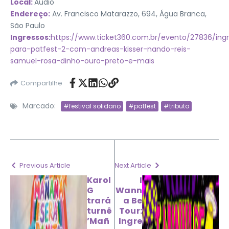
Local:
Audio
Endereço:
Av. Francisco Matarazzo, 694, Água Branca,
São Paulo
Ingressos:
https://www.ticket360.com.br/evento/27836/ing
para-patfest-2-com-andreas-kisser-nando-reis-
samuel-rosa-dinho-ouro-preto-e-mais
Compartilhe
Marcado:
#festival solidario
#patfest
#tributo
Previous Article
Next Article
Karol
I
G
Wann
trará
a Be
turnê
Tour:
’Mañ
Ingre