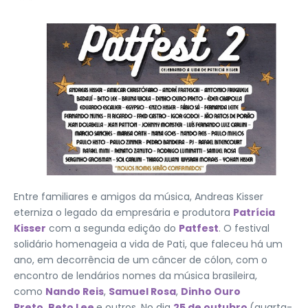
Entre familiares e amigos da música, Andreas Kisser
eterniza o legado da empresária e produtora
Patrícia
Kisser
com a segunda edição do
Patfest
. O festival
solidário homenageia a vida de Pati, que faleceu há um
ano, em decorrência de um câncer de cólon, com o
encontro de lendários nomes da música brasileira,
como
Nando Reis
,
Samuel Rosa
,
Dinho Ouro
Preto
,
Beto Lee
e outros. No dia
25 de outubro
(quarta-