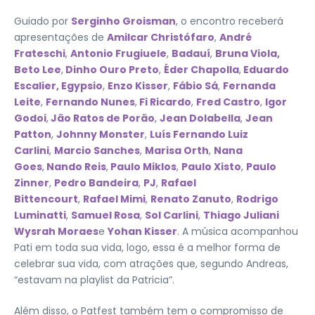
Guiado por
Serginho Groisman
, o encontro receberá
apresentações de
Amilcar Christófaro
,
André
Frateschi
,
Antonio Frugiuele
,
Badauí
,
Bruna Viola,
Beto Lee
,
Dinho Ouro Preto
,
Éder Chapolla
,
Eduardo
Escalier, Egypsio
,
Enzo Kisser
,
Fábio Sá
,
Fernanda
Leite
,
Fernando Nunes
,
Fi Ricardo
,
Fred Castro
,
Igor
Godoi
,
Jão Ratos de Porão
,
Jean Dolabella
,
Jean
Patton
,
Johnny Monster
,
Luís Fernando Luiz
Carlini
,
Marcio Sanches
,
Marisa Orth
,
Nana
Goes
,
Nando Reis
,
Paulo Miklos
,
Paulo Xisto
,
Paulo
Zinner
,
Pedro Bandeira
,
PJ
,
Rafael
Bittencourt
,
Rafael Mimi
,
Renato Zanuto
,
Rodrigo
Luminatti
,
Samuel Rosa
,
Sol Carlini
,
Thiago Juliani
Wysrah Moraes
e
Yohan Kisser
. A música acompanhou
Pati em toda sua vida, logo, essa é a melhor forma de
celebrar sua vida, com atrações que, segundo Andreas,
“estavam na playlist da Patricia”.
Além disso, o Patfest também tem o compromisso de