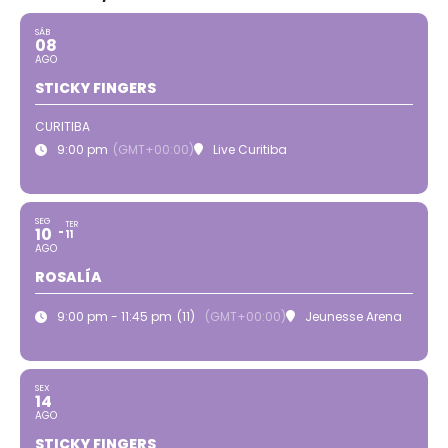
SÁB
08
AGO
STICKY FINGERS
CURITIBA
9:00 pm
(GMT+00:00)
Live Curitiba
SEG
TER
10
11
AGO
ROSALÍA
9:00 pm - 11:45 pm
(11)
(GMT+00:00)
Jeunesse Arena
SEX
14
AGO
STICKY FINGERS