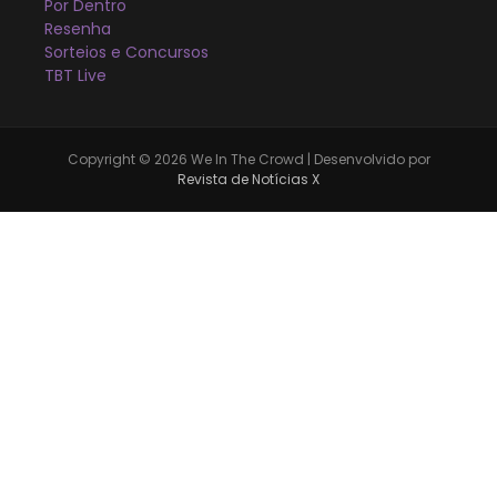
Por Dentro
Resenha
Sorteios e Concursos
TBT Live
Copyright © 2026 We In The Crowd | Desenvolvido por
Revista de Notícias X