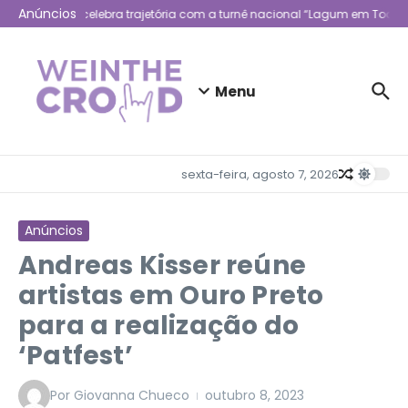
Ir para o conteúdo
Anúncios
Lagum celebra trajetória com a turnê nacional “Lagum em Todo L
Menu
sexta-feira, agosto 7, 2026
Anúncios
Andreas Kisser reúne
artistas em Ouro Preto
para a realização do
‘Patfest’
Por
Giovanna Chueco
outubro 8, 2023