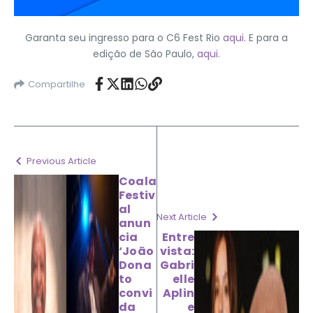
Garanta seu ingresso para o C6 Fest Rio
aqui
. E para a
edição de São Paulo,
aqui.
Compartilhe
Previous Article
Coala
Festiv
al
Next Article
anun
cia
Entre
‘João
vista:
Dona
Gabri
to
elle
convi
Aplin
da
e