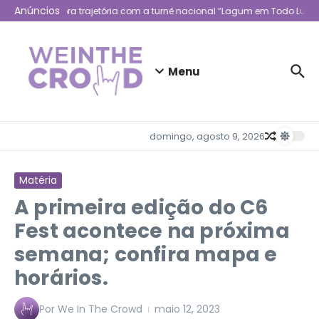
Ir para o conteúdo
Anúncios
Lagum celebra trajetória com a turnê nacional “Lagum em Todo Lugar”
Menu
domingo, agosto 9, 2026
Matéria
A primeira edição do C6
Fest acontece na próxima
semana; confira mapa e
horários.
Por
We In The Crowd
maio 12, 2023