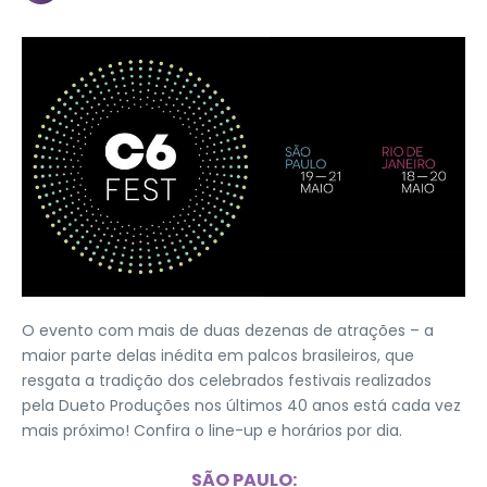
O evento com mais de duas dezenas de atrações – a
maior parte delas inédita em palcos brasileiros, que
resgata a tradição dos celebrados festivais realizados
pela Dueto Produções nos últimos 40 anos está cada vez
mais próximo! Confira o line-up e horários por dia.
SÃO PAULO: