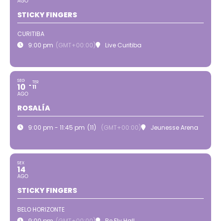
AGO
STICKY FINGERS
CURITIBA
9:00 pm
(GMT+00:00)
Live Curitiba
SEG
TER
10
11
AGO
ROSALÍA
9:00 pm - 11:45 pm
(11)
(GMT+00:00)
Jeunesse Arena
SEX
14
AGO
STICKY FINGERS
BELO HORIZONTE
9:00 pm
(GMT+00:00)
Be Fly Hall