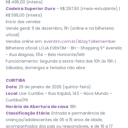
R$ 495,00 (inteira)
Cadeira Superior Ouro
– R$ 297,50 (meia-estudante) |
R$ 595,00 (inteira)
Início das vendas:
Venda geral: 11 de dezembro, 11h (online e na bilheteria
oficial)
Vendas online em:
eventim.com.br/ADayToRemember
Bilheteria oficial: LOJA EVENTIM – BH – Shopping 5ª Avenida
– Rua Alagoas, 1314 – Belo Horizonte/MG
Funcionamento: Segunda a sexta-feira das 10h às 19h |
Sábados, domingos e feriados não abre
CURITIBA
Data
: 29 de janeiro de 2026 (quinta-feira)
Local
: Live Curitiba – Rua Itajubá, 143 – Novo Mundo –
Curitiba/PR
Horário de Abertura da casa
: 18h
Classificação Etária
: Entrada e permanência de
crianças/adolescentes de 05 a 15 anos de idade,
acompanhados dos pais ou responsáveis, e de 16 a 17