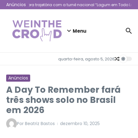
Ir para o conteúdo
Anúncios
Lagum celebra trajetória com a turnê nacional “Lagum em Todo Lugar
Menu
quarta-feira, agosto 5, 2026
Anúncios
A Day To Remember fará
três shows solo no Brasil
em 2026
Por
Beatriz Bastos
dezembro 10, 2025