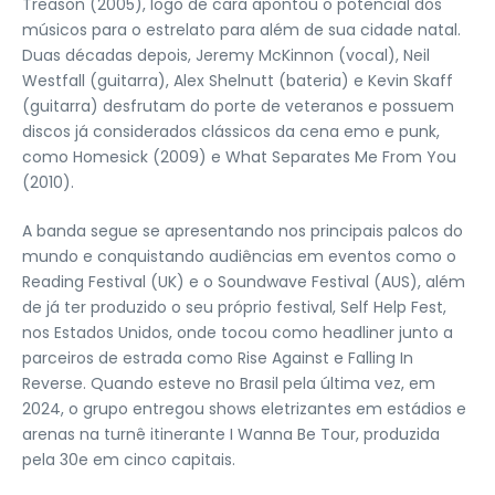
Treason (2005), logo de cara apontou o potencial dos
músicos para o estrelato para além de sua cidade natal.
Duas décadas depois, Jeremy McKinnon (vocal), Neil
Westfall (guitarra), Alex Shelnutt (bateria) e Kevin Skaff
(guitarra) desfrutam do porte de veteranos e possuem
discos já considerados clássicos da cena emo e punk,
como Homesick (2009) e What Separates Me From You
(2010).
A banda segue se apresentando nos principais palcos do
mundo e conquistando audiências em eventos como o
Reading Festival (UK) e o Soundwave Festival (AUS), além
de já ter produzido o seu próprio festival, Self Help Fest,
nos Estados Unidos, onde tocou como headliner junto a
parceiros de estrada como Rise Against e Falling In
Reverse. Quando esteve no Brasil pela última vez, em
2024, o grupo entregou shows eletrizantes em estádios e
arenas na turnê itinerante I Wanna Be Tour, produzida
pela 30e em cinco capitais.