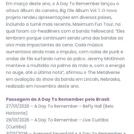
Em março deste ano, o A Day To Remember lançou o
oitavo álbum da carreira, Big Ole Album Vol. 1. O novo
projeto rendeu apresentações em diversos países,
incluindo a turnê mais recente, Maximum Fun Tour, na
qual foram co-headliners com a banda Yellowcard. “Eles
lembram porque continuam sendo uma das bandas ao
vivo mais impactantes da cena. Cada música
aumentava ainda mais o impulso, com rodas de punk e
ondas de fãs surfando rumo ao palco. Jeremy McKinnon
manteve a multidão na palma da mão e, com a energia
no auge, até a última nota”, afirmou o The Metalverse
em avaliação do show da banda em Lincoln, Nebraska,
realizado em novembro deste ano.
Passagem do A Day To Remember pelo Brasil:
27/01/2026 – A Day To Remember – BeFly Hall (Belo
Horizonte)
29/01/2026 – A Day To Remember – Live Curitiba
(Curitiba)
31/01/2026 – Avenged Sevenfold + A Day To Remember +