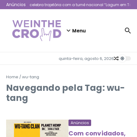
Ir para o conteúdo
Anúncios
Lagum celebra trajetória com a turnê nacional “Lagum em Todo 
Menu
quinta-feira, agosto 6, 2026
Home
/
wu-tang
Navegando pela Tag: wu-
tang
Anúncios
Com convidados,