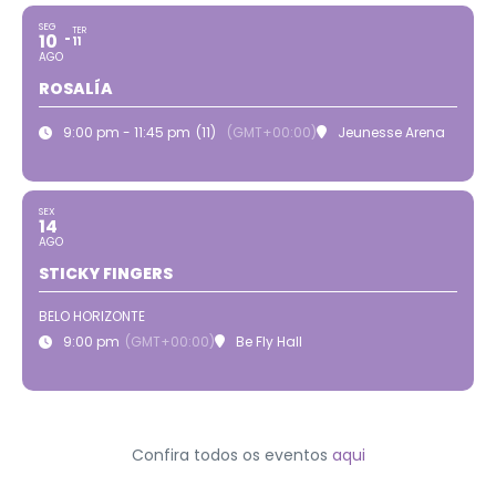
SEG
TER
10
11
AGO
ROSALÍA
9:00 pm - 11:45 pm
(11)
(GMT+00:00)
Jeunesse Arena
SEX
14
AGO
STICKY FINGERS
BELO HORIZONTE
9:00 pm
(GMT+00:00)
Be Fly Hall
Confira todos os eventos
aqui