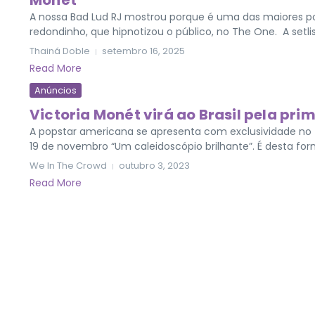
Monét
A nossa Bad Lud RJ mostrou porque é uma das maiores po
redondinho, que hipnotizou o público, no The One. A setli
Thainá Doble
setembro 16, 2025
Read More
Anúncios
Victoria Monét virá ao Brasil pela pri
A popstar americana se apresenta com exclusividade no f
19 de novembro “Um caleidoscópio brilhante”. É desta forma
We In The Crowd
outubro 3, 2023
Read More