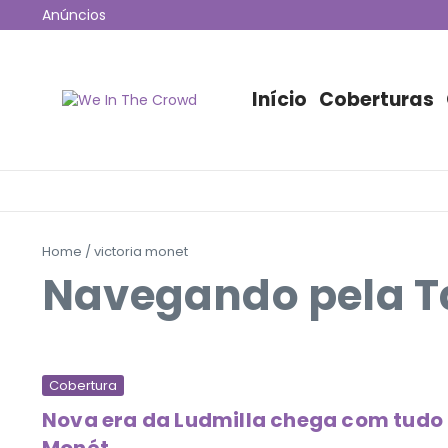
Ir para o conteúdo
Anúncios
12ª edição do Coala Festival anuncia programação 
Jão esgota 53 mil ingressos e fará maior show da hi
Disney+ irá transmitir o Lollapalooza Chicago para o B
Início
Coberturas
Home
/
victoria monet
Navegando pela Ta
Cobertura
Nova era da Ludmilla chega com tudo 