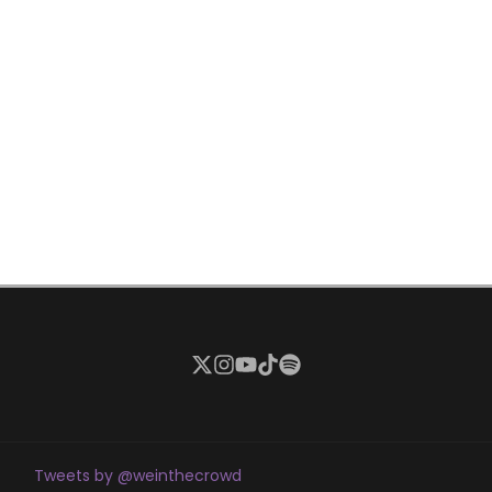
Tweets by @weinthecrowd