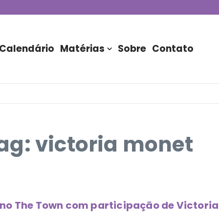
de DJs apresentada por TIM
stória do Nubank Parque
rasil!
Calendário
Matérias
Sobre
Contato
g: victoria monet
no The Town com participação de Victoria