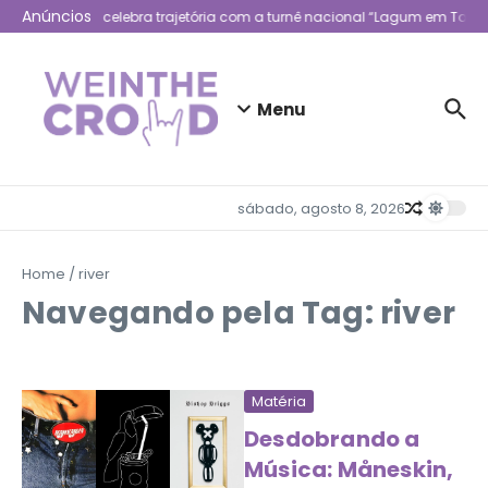
Ir para o conteúdo
Anúncios
Lagum celebra trajetória com a turnê nacional “Lagum em Todo 
Menu
sábado, agosto 8, 2026
Home
/
river
Navegando pela Tag: river
Matéria
Desdobrando a
Música: Måneskin,