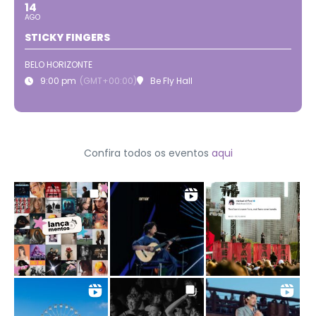
14
AGO
STICKY FINGERS
BELO HORIZONTE
9:00 pm
(GMT+00:00)
Be Fly Hall
Confira todos os eventos
aqui