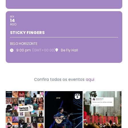
SEX
14
AGO
STICKY FINGERS
BELO HORIZONTE
9:00 pm
(GMT+00:00)
Be Fly Hall
Confira todos os eventos
aqui