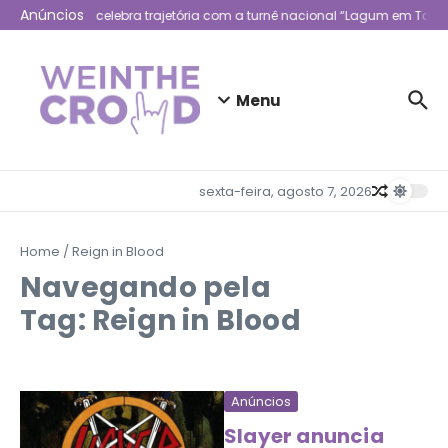
Ir para o conteúdo
Anúncios
Lagum celebra trajetória com a turnê nacional “Lagum em Todo 
Menu
sexta-feira, agosto 7, 2026
Home
/
Reign in Blood
Navegando pela
Tag: Reign in Blood
Anúncios
Slayer anuncia