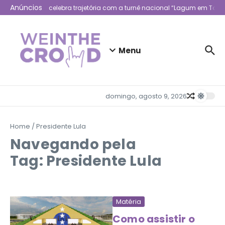
Ir para o conteúdo
Anúncios
Lagum celebra trajetória com a turnê nacional “Lagum em Todo
Menu
domingo, agosto 9, 2026
Home
/
Presidente Lula
Navegando pela
Tag: Presidente Lula
Matéria
Como assistir o