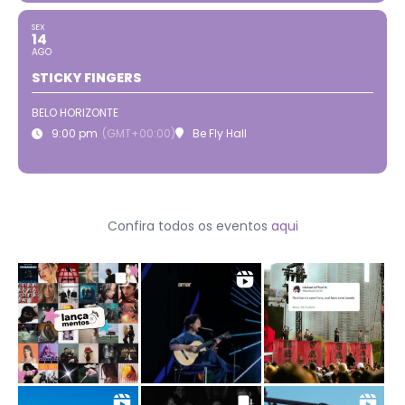
SEX
14
AGO
STICKY FINGERS
BELO HORIZONTE
9:00 pm
(GMT+00:00)
Be Fly Hall
Confira todos os eventos
aqui