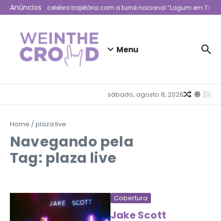
Ir para o conteúdo
Anúncios
Lagum celebra trajetória com a turnê nacional “Lagum em Todo 
Menu
sábado, agosto 8, 2026
Home
/
plaza live
Navegando pela
Tag: plaza live
Cobertura
Jake Scott