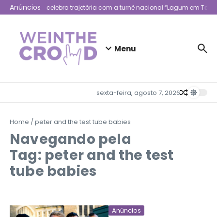
Ir para o conteúdo
Anúncios
Lagum celebra trajetória com a turnê nacional “Lagum em Todo 
Menu
sexta-feira, agosto 7, 2026
Home
/
peter and the test tube babies
Navegando pela
Tag: peter and the test
tube babies
Anúncios