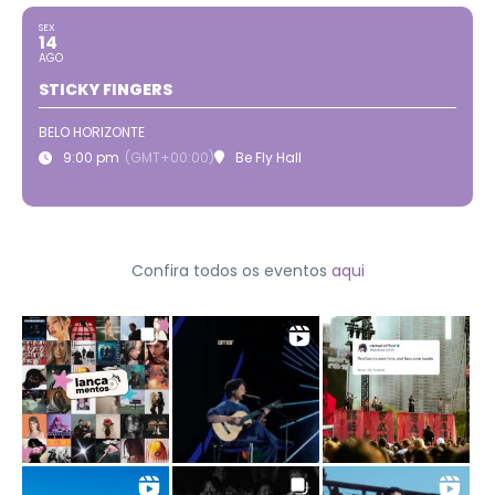
SEX
14
AGO
STICKY FINGERS
BELO HORIZONTE
9:00 pm
(GMT+00:00)
Be Fly Hall
Confira todos os eventos
aqui