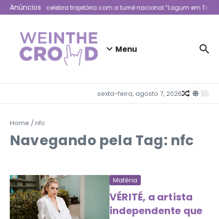
Ir para o conteúdo
Anúncios
Lagum celebra trajetória com a turnê nacional “Lagum em Todo 
Menu
sexta-feira, agosto 7, 2026
Home
/
nfc
Navegando pela Tag: nfc
Matéria
VÉRITÉ, a artista
independente que