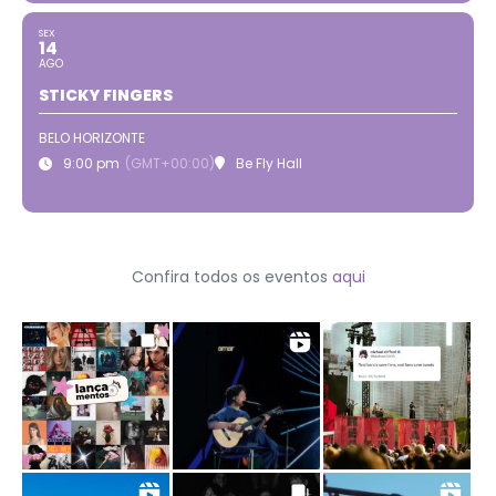
SEX
14
AGO
STICKY FINGERS
BELO HORIZONTE
9:00 pm
(GMT+00:00)
Be Fly Hall
Confira todos os eventos
aqui