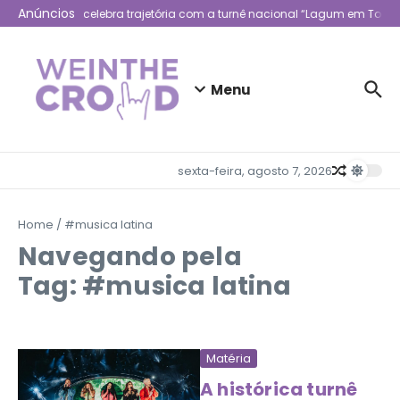
Ir para o conteúdo
Anúncios
Lagum celebra trajetória com a turnê nacional “Lagum em Todo 
Menu
sexta-feira, agosto 7, 2026
Home
/
#musica latina
Navegando pela
Tag: #musica latina
Matéria
A histórica turnê