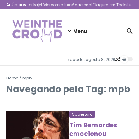
Ir para o conteúdo
Anúncios
Lagum celebra trajetória com a turnê nacional “Lagum em Todo Lugar”
Menu
sábado, agosto 8, 2026
Home
/
mpb
Navegando pela Tag: mpb
Cobertura
Tim Bernardes
emocionou