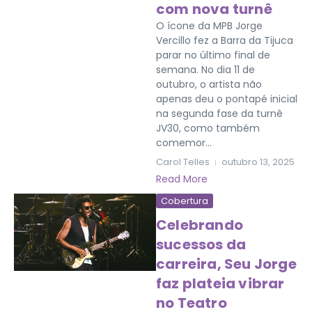
com nova turnê
O ícone da MPB Jorge
Vercillo fez a Barra da Tijuca
parar no último final de
semana. No dia 11 de
outubro, o artista não
apenas deu o pontapé inicial
na segunda fase da turnê
JV30, como também
comemor...
Carol Telles
outubro 13, 2025
Read More
Cobertura
Celebrando
sucessos da
carreira, Seu Jorge
faz plateia vibrar
no Teatro