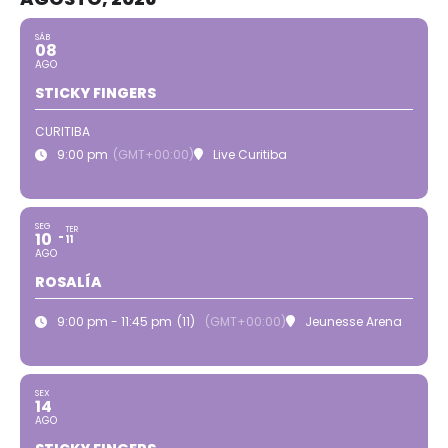
SÁB
08
AGO
STICKY FINGERS
CURITIBA
9:00 pm
(GMT+00:00)
Live Curitiba
SEG
TER
10
11
AGO
ROSALÍA
9:00 pm - 11:45 pm
(11)
(GMT+00:00)
Jeunesse Arena
SEX
14
AGO