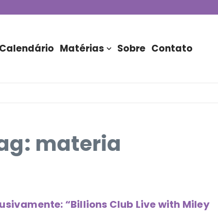
de DJs apresentada por TIM
stória do Nubank Parque
rasil!
Calendário
Matérias
Sobre
Contato
ag: materia
sivamente: “Billions Club Live with Miley