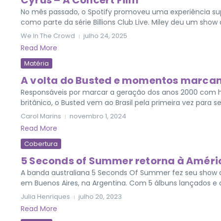
Cyrus – A Concert Film”
No mês passado, o Spotify promoveu uma experiência supe
como parte da série Billions Club Live. Miley deu um show à
We In The Crowd
julho 24, 2025
Read More
Matéria
A volta do Busted e momentos marca
Responsáveis por marcar a geração dos anos 2000 com h
britânico, o Busted vem ao Brasil pela primeira vez para s
Carol Marins
novembro 1, 2024
Read More
Cobertura
5 Seconds of Summer retorna à Améric
A banda australiana 5 Seconds Of Summer fez seu show d
em Buenos Aires, na Argentina. Com 5 álbuns lançados e div
Julia Henriques
julho 20, 2023
Read More