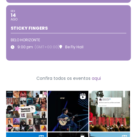
SEX
14
AGO
STICKY FINGERS
BELO HORIZONTE
9:00 pm
(GMT+00:00)
Be Fly Hall
Confira todos os eventos
aqui