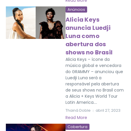
Read More
Anúncios
Alicia Keys
anuncia Luedji
Luna como
abertura dos
shows no Brasil
Alicia Keys – ícone da
música global e vencedora
do GRAMMY – anunciou que
Luedji Luna será a
responsável pela abertura
de seus shows no Brasil com
a Alicia + Keys World Tour
Latin America....
Thainá Doble
abril 27, 2023
Read More
Cobertura