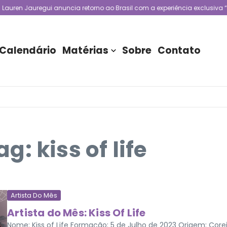
auren Jauregui anuncia retorno ao Brasil com a experiência exclusiva “O
Calendário
Matérias
Sobre
Contato
: kiss of life
Artista Do Mês
Artista do Mês: Kiss Of Life
Nome: Kiss of Life Formação: 5 de Julho de 2023 Origem: Core