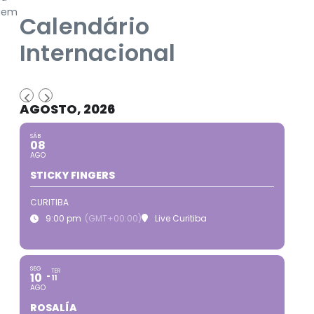
quem
Calendário
Internacional
AGOSTO, 2026
SÁB
08
AGO
STICKY FINGERS
CURITIBA
9:00 pm
(GMT+00:00)
Live Curitiba
SEG
TER
10
11
AGO
ROSALÍA