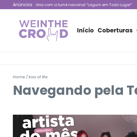
Ir para o conteúdo
Anúncios
um celebra trajetória com a turnê nacional “Lagum em Todo Lugar”
L
Início
Coberturas
Home
/
kiss of life
Navegando pela Tag