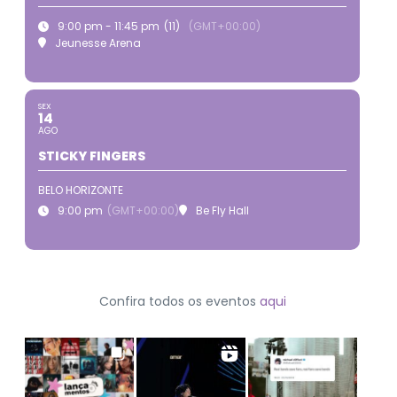
9:00 pm - 11:45 pm
(11)
(GMT+00:00)
Jeunesse Arena
SEX
14
AGO
STICKY FINGERS
BELO HORIZONTE
9:00 pm
(GMT+00:00)
Be Fly Hall
Confira todos os eventos
aqui