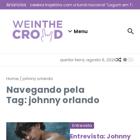
Ir para o conteúdo
Anúncios
Lagum celebra trajetória com a turnê nacional “Lagum em Todo 
Menu
quinta-feira, agosto 6, 2026
Home
/
johnny orlando
Navegando pela
Tag: johnny orlando
Entrevista
Entrevista: Johnny