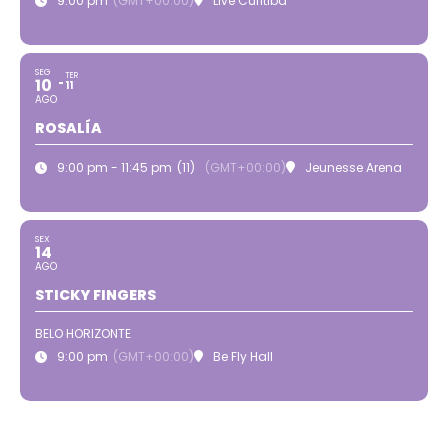
9:00 pm
(GMT+00:00)
Live Curitiba
SEG
TER
10
11
AGO
ROSALÍA
9:00 pm - 11:45 pm
(11)
(GMT+00:00)
Jeunesse Arena
SEX
14
AGO
STICKY FINGERS
BELO HORIZONTE
9:00 pm
(GMT+00:00)
Be Fly Hall