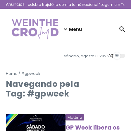
Ir para o conteúdo
Anúncios
Lagum celebra trajetória com a turnê nacional “Lagum em Todo 
Menu
sábado, agosto 8, 2026
Home
/
#gpweek
Navegando pela
Tag: #gpweek
Matéria
GP Week libera os