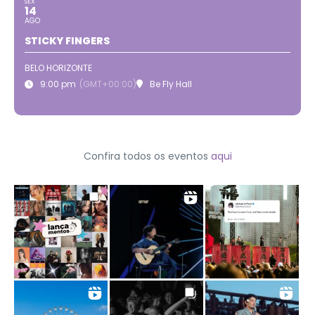
SEX
14
AGO
STICKY FINGERS
BELO HORIZONTE
9:00 pm
(GMT+00:00)
Be Fly Hall
Confira todos os eventos
aqui