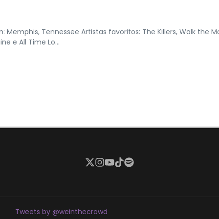
emphis, Tennessee Artistas favoritos: The Killers, Walk the M
e e All Time Lo...
Tweets by @weinthecrowd