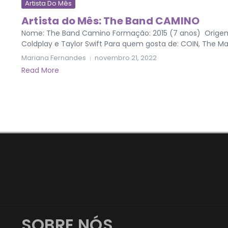
Artista Do Mês
Artista do Mês: The Band CAMINO
Nome: The Band Camino Formação: 2015 (7 anos) Origem: M
Coldplay e Taylor Swift Para quem gosta de: COIN, The Main
Mariana Fernandes
novembro 21, 2022
Read More
SOBRE NÓS