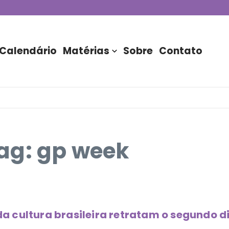
de DJs apresentada por TIM
stória do Nubank Parque
rasil!
Calendário
Matérias
Sobre
Contato
ag: gp week
 cultura brasileira retratam o segundo d