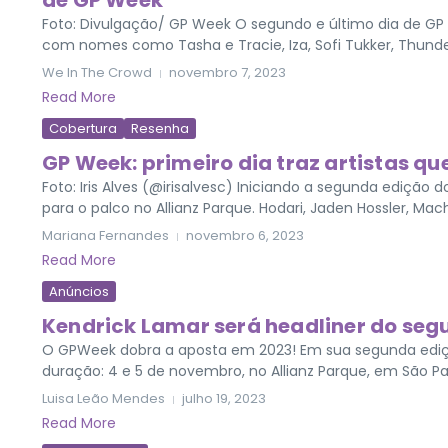
de GP Week
Foto: Divulgação/ GP Week O segundo e último dia de GP
com nomes como Tasha e Tracie, Iza, Sofi Tukker, Thunderc
We In The Crowd
novembro 7, 2023
Read More
Cobertura
Resenha
GP Week: primeiro dia traz artistas que
Foto: Iris Alves (@irisalvesc) Iniciando a segunda edição do
para o palco no Allianz Parque. Hodari, Jaden Hossler, Mach
Mariana Fernandes
novembro 6, 2023
Read More
Anúncios
Kendrick Lamar será headliner do se
O GPWeek dobra a aposta em 2023! Em sua segunda ediçã
duração: 4 e 5 de novembro, no Allianz Parque, em São Pau
Luisa Leão Mendes
julho 19, 2023
Read More