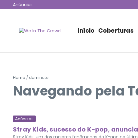
Ir para o conteúdo
Anúncios
12ª edição do Coala Festival anuncia programação 
Jão esgota 53 mil ingressos e fará maior show da hi
Disney+ irá transmitir o Lollapalooza Chicago para o B
Início
Coberturas
Home
/
dominate
Navegando pela T
Anúncios
Stray Kids, sucesso do K-pop, anuncia
Stray Kids, um dos maiores fenômenos do K-pop na últi