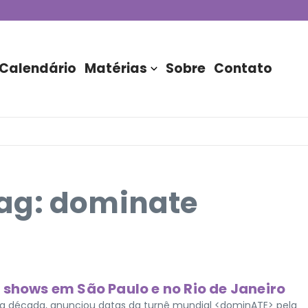
de DJs apresentada por TIM
stória do Nubank Parque
rasil!
Calendário
Matérias
Sobre
Contato
ag: dominate
 shows em São Paulo e no Rio de Janeiro
ma década, anunciou datas da turnê mundial <dominATE> pela