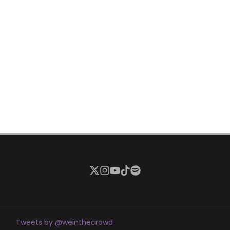
Tweets by @weinthecrowd