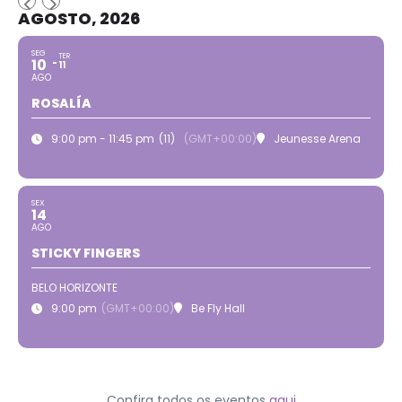
AGOSTO, 2026
SEG
TER
10
11
AGO
ROSALÍA
9:00 pm - 11:45 pm
(11)
(GMT+00:00)
Jeunesse Arena
SEX
14
AGO
STICKY FINGERS
BELO HORIZONTE
9:00 pm
(GMT+00:00)
Be Fly Hall
Confira todos os eventos
aqui