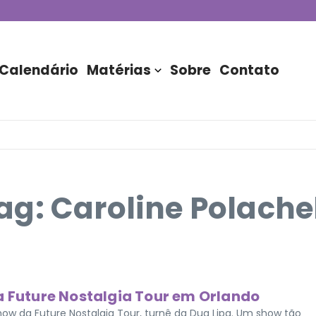
de DJs apresentada por TIM
stória do Nubank Parque
rasil!
Calendário
Matérias
Sobre
Contato
g: Caroline Polache
a Future Nostalgia Tour em Orlando
how da Future Nostalgia Tour, turnê da Dua Lipa. Um show tão