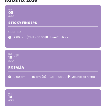
AGOSTO, 2026
SÁB
08
AGO
STICKY FINGERS
CURITIBA
9:00 pm
(GMT+00:00)
Live Curitiba
SEG
TER
10
11
AGO
ROSALÍA
9:00 pm - 11:45 pm
(11)
(GMT+00:00)
Jeunesse Arena
SEX
14
AGO