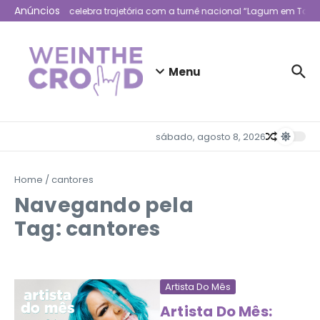
Ir para o conteúdo
Anúncios
Lagum celebra trajetória com a turnê nacional “Lagum em Todo 
Menu
sábado, agosto 8, 2026
Home
/
cantores
Navegando pela
Tag: cantores
Artista Do Mês
Artista Do Mês: