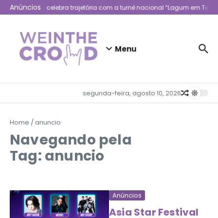
Ir para o conteúdo
Anúncios
Lagum celebra trajetória com a turnê nacional “Lagum em Todo 
Menu
segunda-feira, agosto 10, 2026
Home
/
anuncio
Navegando pela
Tag: anuncio
Anúncios
Asia Star Festival