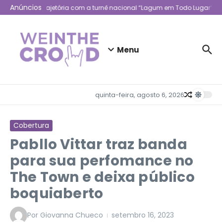
Ir para o conteúdo
Anúncios
um celebra trajetória com a turnê nacional “Lagum em Todo Lugar”
L
Menu
quinta-feira, agosto 6, 2026
Cobertura
Pabllo Vittar traz banda
para sua perfomance no
The Town e deixa público
boquiaberto
Por
Giovanna Chueco
setembro 16, 2023