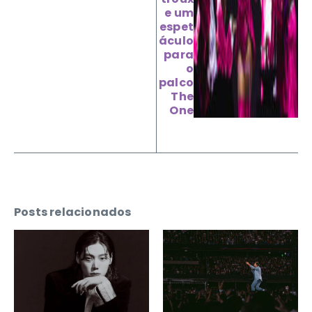
e um
espet
áculo
para
o
palco
The
One
Posts relacionados