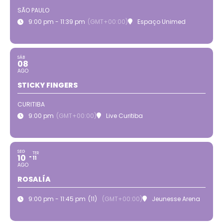
SÃO PAULO
9:00 pm - 11:39 pm
(GMT+00:00)
Espaço Unimed
SÁB
08
AGO
STICKY FINGERS
CURITIBA
9:00 pm
(GMT+00:00)
Live Curitiba
SEG
TER
10
11
AGO
ROSALÍA
9:00 pm - 11:45 pm
(11)
(GMT+00:00)
Jeunesse Arena