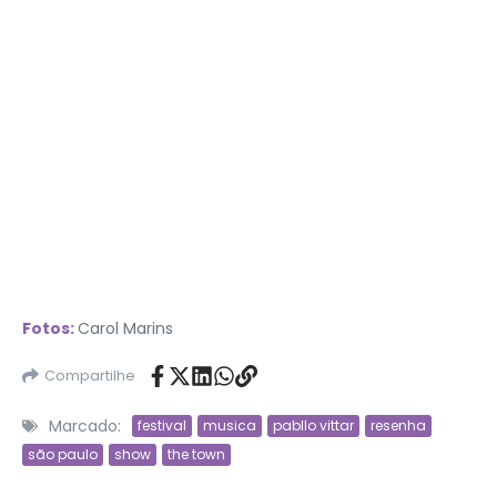
Fotos:
Carol Marins
Compartilhe
Marcado:
festival
musica
pabllo vittar
resenha
são paulo
show
the town