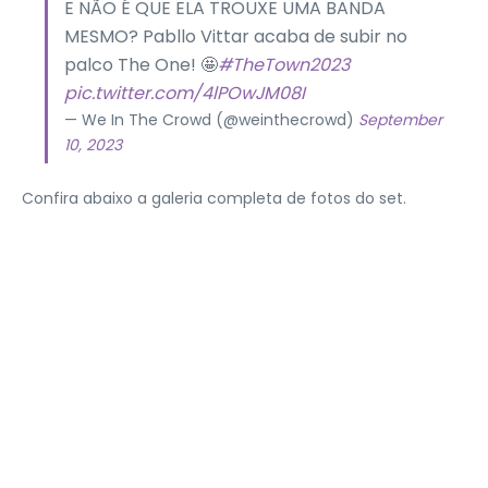
E NÃO É QUE ELA TROUXE UMA BANDA
MESMO? Pabllo Vittar acaba de subir no
palco The One! 🤩
#TheTown2023
pic.twitter.com/4lPOwJM08I
— We In The Crowd (@weinthecrowd)
September
10, 2023
Confira abaixo a galeria completa de fotos do set.