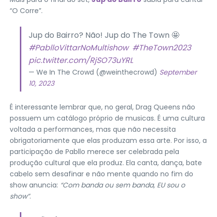
“O Corre”.
Jup do Bairro? Não! Jup do The Town 🤩
#PablloVittarNoMultishow
#TheTown2023
pic.twitter.com/RjSO73uYRL
— We In The Crowd (@weinthecrowd)
September
10, 2023
É interessante lembrar que, no geral, Drag Queens não
possuem um catálogo próprio de musicas. É uma cultura
voltada a performances, mas que não necessita
obrigatoriamente que elas produzam essa arte. Por isso, a
participação de Pabllo merece ser celebrada pela
produção cultural que ela produz. Ela canta, dança, bate
cabelo sem desafinar e não mente quando no fim do
show anuncia:
“Com banda ou sem banda, EU sou o
show”
.