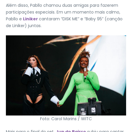
Além disso, Pabllo chamou duas amigas para fazerem
participações especiais. Em um momento mais calmo,
Pabllo e
Liniker
cantaram “DISK ME” e “Baby 95” (canção
de Liniker) juntas.
Foto: Carol Marins / WITC
Mais para o final do set,
Jup do Bairro
subiu para cantar