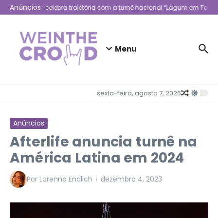
Ir para o conteúdo
Anúncios
Lagum celebra trajetória com a turnê nacional “Lagum em Todo L
Menu
sexta-feira, agosto 7, 2026
Anúncios
Afterlife anuncia turnê na
América Latina em 2024
Por
Lorenna Endlich
dezembro 4, 2023