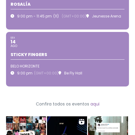
ROSALÍA
9:00 pm - 11:45 pm
(11)
(GMT+00:00)
Jeunesse Arena
SEX
14
AGO
STICKY FINGERS
BELO HORIZONTE
9:00 pm
(GMT+00:00)
Be Fly Hall
Confira todos os eventos
aqui