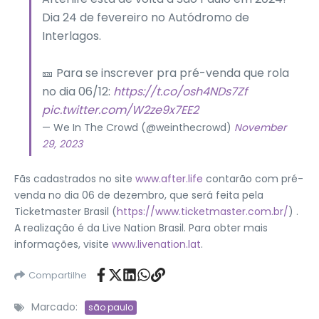
Dia 24 de fevereiro no Autódromo de
Interlagos.
🎫 Para se inscrever pra pré-venda que rola
no dia 06/12:
https://t.co/osh4NDs7Zf
pic.twitter.com/W2ze9x7EE2
— We In The Crowd (@weinthecrowd)
November
29, 2023
Fãs cadastrados no site
www.after.life
contarão com pré-
venda no dia 06 de dezembro, que será feita pela
Ticketmaster Brasil (
https://www.ticketmaster.com.br/
) .
A realização é da Live Nation Brasil. Para obter mais
informações, visite
www.livenation.lat
.
Compartilhe
Marcado:
são paulo