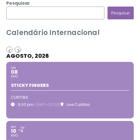
Pesquisar
Pesquisar
Calendário Internacional
AGOSTO, 2026
SÁB
08
AGO
STICKY FINGERS
CURITIBA
9:00 pm
(GMT+00:00)
Live Curitiba
SEG
TER
10
11
AGO